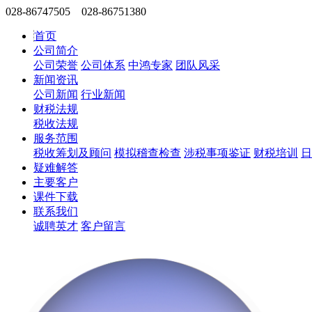
028-86747505 028-86751380
首页
公司简介
公司荣誉
公司体系
中鸿专家
团队风采
新闻资讯
公司新闻
行业新闻
财税法规
税收法规
服务范围
税收筹划及顾问
模拟稽查检查
涉税事项鉴证
财税培训
日
疑难解答
主要客户
课件下载
联系我们
诚聘英才
客户留言