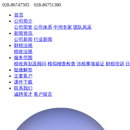
028-86747505 028-86751380
首页
公司简介
公司荣誉
公司体系
中鸿专家
团队风采
新闻资讯
公司新闻
行业新闻
财税法规
税收法规
服务范围
税收筹划及顾问
模拟稽查检查
涉税事项鉴证
财税培训
日
疑难解答
主要客户
课件下载
联系我们
诚聘英才
客户留言